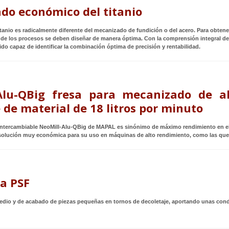
do económico del titanio
tanio es radicalmente diferente del mecanizado de fundición o del acero. Para obtene
de los procesos se deben diseñar de manera óptima. Con la comprensión integral de 
ido capaz de identificar la combinación óptima de precisión y rentabilidad.
Alu-QBig fresa para mecanizado de 
de material de 18 litros por minuto
a intercambiable NeoMill-Alu-QBig de MAPAL es sinónimo de máximo rendimiento en el
lución muy económica para su uso en máquinas de alto rendimiento, como las que se 
a PSF
dio y de acabado de piezas pequeñas en tornos de decoletaje, aportando unas cond