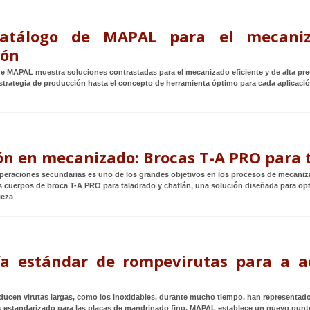
atálogo de MAPAL para el mecaniz
ión
de MAPAL muestra soluciones contrastadas para el mecanizado eficiente y de alta pr
 estrategia de producción hasta el concepto de herramienta óptimo para cada aplicaci
ón en mecanizado: Brocas T-A PRO para 
operaciones secundarias es uno de los grandes objetivos en los procesos de mecaniz
 cuerpos de broca T-A PRO para taladrado y chaflán, una solución diseñada para optim
ieza
a estándar de rompevirutas para a a
ducen virutas largas, como los inoxidables, durante mucho tiempo, han representado
 estandarizado para las placas de mandrinado fino, MAPAL establece un nuevo punto