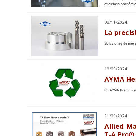
eficiencia económic
08/11/2024
La preci
Soluciones de meca
19/09/2024
AYMA Her
En AYMA Herramient
11/09/2024
Allied M
T-A Pro®