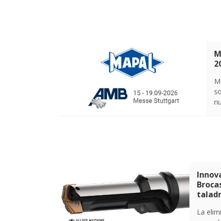
M
2
M
so
nu
Innov
Broca
talad
La elim