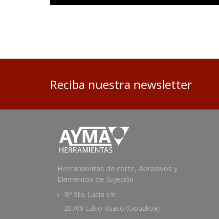
Reciba nuestra newsletter
Herramientas de corte, Abrasivos y
Elementos de Sujeción
Bº Sta. Lucía s/n
20709 Ezkio-Itsaso (Gipuzkoa)