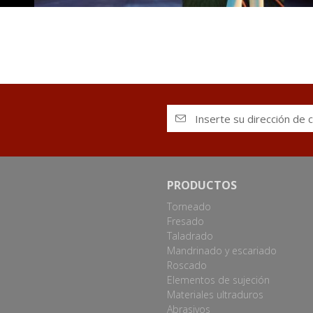
PRODUCTOS
Torneado
Fresado
Taladrado
Mandrinado y escariado
Roscado
Elementos de sujeción
Materiales ultraduros
Abrasivos