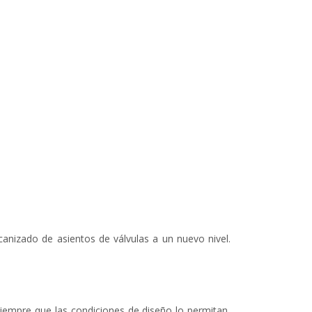
canizado de asientos de válvulas a un nuevo nivel.
Siempre que las condiciones de diseño lo permitan,