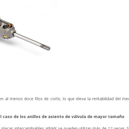
 al menos doce filos de corte, lo que eleva la rentabilidad del me
l caso de los anillos de asiento de válvula de mayor tamaño
s placas intercambiables HNHX se pueden utilizar más de 12 veces. 