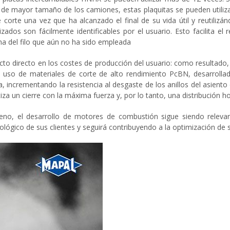
de mayor tamaño de los camiones, estas plaquitas se pueden utilizar
de corte una vez que ha alcanzado el final de su vida útil y reutilizá
lizados son fácilmente identificables por el usuario. Esto facilita e
na del filo que aún no ha sido empleada
to directo en los costes de producción del usuario: como resultado, e
l uso de materiales de corte de alto rendimiento PcBN, desarroll
a, incrementando la resistencia al desgaste de los anillos del asiento 
za un cierre con la máxima fuerza y, por lo tanto, una distribución h
reno, el desarrollo de motores de combustión sigue siendo relevan
ógico de sus clientes y seguirá contribuyendo a la optimización de 